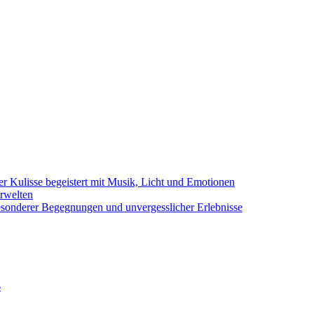
er Kulisse begeistert mit Musik, Licht und Emotionen
erwelten
 besonderer Begegnungen und unvergesslicher Erlebnisse
6