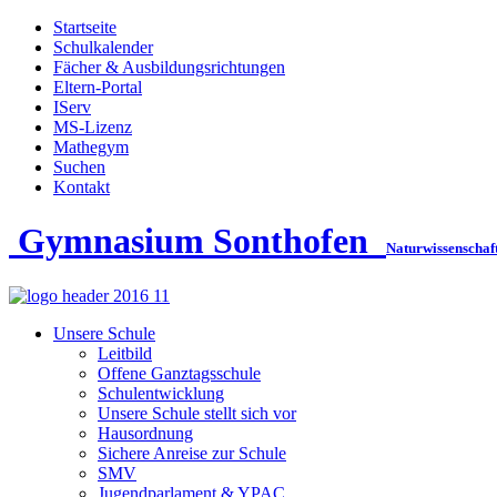
Startseite
Schulkalender
Fächer & Ausbildungsrichtungen
Eltern-Portal
IServ
MS-Lizenz
Mathegym
Suchen
Kontakt
Gymnasium Sonthofen
Naturwissenschaf
Unsere Schule
Leitbild
Offene Ganztagsschule
Schulentwicklung
Unsere Schule stellt sich vor
Hausordnung
Sichere Anreise zur Schule
SMV
Jugendparlament & YPAC