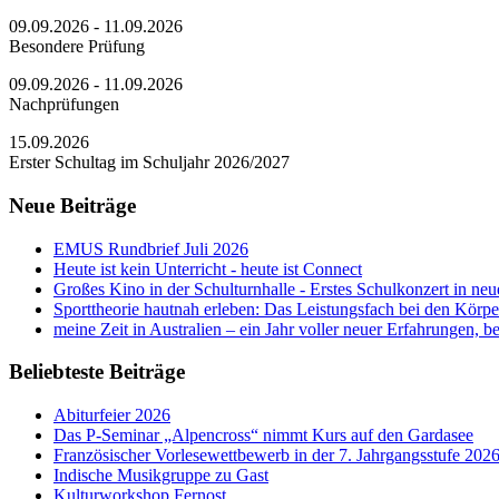
09.09.2026 - 11.09.2026
Besondere Prüfung
09.09.2026 - 11.09.2026
Nachprüfungen
15.09.2026
Erster Schultag im Schuljahr 2026/2027
Neue Beiträge
EMUS Rundbrief Juli 2026
Heute ist kein Unterricht - heute ist Connect
Großes Kino in der Schulturnhalle - Erstes Schulkonzert in neu
Sporttheorie hautnah erleben: Das Leistungsfach bei den Körp
meine Zeit in Australien – ein Jahr voller neuer Erfahrungen,
Beliebteste Beiträge
Abiturfeier 2026
Das P-Seminar „Alpencross“ nimmt Kurs auf den Gardasee
Französischer Vorlesewettbewerb in der 7. Jahrgangsstufe 202
Indische Musikgruppe zu Gast
Kulturworkshop Fernost